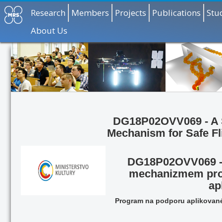
Research
Members
Projects
Publications
Stu
About Us
DG18P02OVV069
- A
Mechanism for Safe Fli
DG18P02OVV069
mechanizmem pro 
ap
Program na podporu aplikovanéh