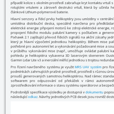
případě kolize s okolním prostředí zabraňuje kryt kontaktu vrtulí
rotujícími vrtulemi a zároveň destrukci vrtulí, která by učinila
článkové Lithium-polymerové baterie.
Hlavní senzory a řídicí prvky helikoptéry jsou umístěny v centráln
umístěna distribuční deska, speciálně navržena pro předkládan
elektrické energie: připojení motorů ke zdroji elektrické energie, 
propojení řídicího modulu palubní kamery s počítačem a generová
Pixhawk 2.1 zajištující převod řídicích signálů na akční zásahy jed
který je hlavní výpočetní jednotkou helikoptéry. Během mise p
potřebné pro autonomní let a vykonávání požadované mise a sou
v průběhu vykonávání mise (např., umožňuje ovládat palubní kame
pohledu je helikoptéra vybavena 3D laserovým skenerem Ouste
Garmin Lidar Lite v3 a inerciální měřící jednotkou s trojitou redunda
Pro řízení navrženého systému je využit
MRS UAV systém
pro říze
podmínkách zahrnujících prašné prostředí, prostředí s různou úrov
proudů generovaných samotnou helikoptérou. Nad rámec standardn
softwarem pro odpuzování od překážek v rámci autonomního
zprostředkování informace o stavu systému operátorovi a bezpečn
Podrobnější specifikace výsledku je dostupná v
dokumentu
popisu
následující
odkaz
. Návrhy jednotlivých PCB desek jsou rovněž dost