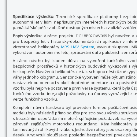
Specifikace výsledku
: Technické specifikace platformy bezpilo
autonomní let v lidmi nepřístupných interiérech historických b
památkářské péče v obtížně dostupných místech a v blízké vzdále
Popis výsledku
: V rámci projektu DG18P02OVV069 byl navržen a
pro bezpečný let v historicky-dokumentačních aplikacích v inte
vícerotorové helikoptéry
MRS UAV System
, vyvinut skupinou MR
vykonávání autonomního letu, zpracování dat z palubních senzorů
V rámci návrhu byl kladen důraz na vytvoření funkčního vzork
bezpilotních prostředků v historických budovách vykazoval i v
helikoptéře. Navržená helikoptéra je tak schopna nést různé typ
váhy jednoho kilogramu. Senzorické vybavení může být umístěno n
nastavitelnou orientací v okolí dopředné orientace a na pasivně
vzorku byla nejprve postavena první verze systému, která byla ú
funkčního vzorku integrující požadavky na úpravy vycházející z 
verze funkčního vzorku.
Kompletní návrh hardwaru byl proveden formou počítačově asist
modelu byly následně přímo použity pro strojovou výrobu strukturá
s koaxiálním uspořádáním motorů splňujícím požadavek na vyso
zároveň zajišťujícím motorickou redundanci. Rám helikoptéry 
laminovaných uhlíkových vláken. Jednotlivé rotory jsou osazeny třin
desek. Kryt vrtulí slouží jako poslední bezpečnostní prvek při s